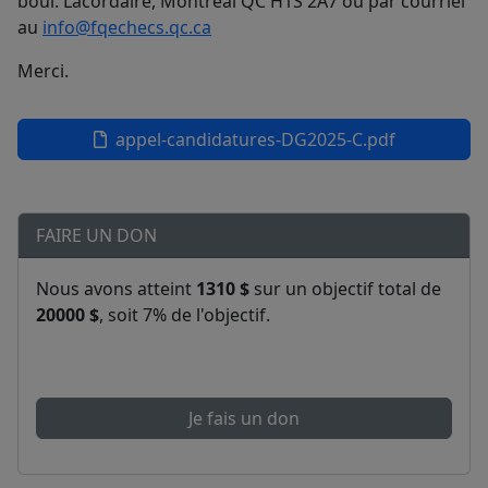
boul. Lacordaire, Montréal QC H1S 2A7 ou par courriel
au
info@fqechecs.qc.ca
Merci.
appel-candidatures-DG2025-C.pdf
FAIRE UN DON
Nous avons atteint
1310 $
sur un objectif total de
20000 $
, soit 7% de l'objectif.
Je fais un don