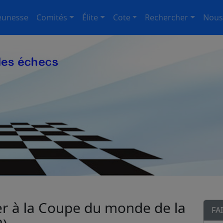
eunesse
Comités
Élite
Cote
Rechercher
Nous
per à la Coupe du monde de la
FA