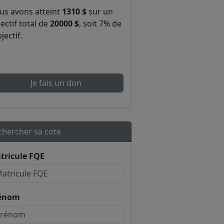
us avons atteint
1310 $
sur un
ectif total de
20000 $
, soit 7% de
bjectif.
Je fais un don
chercher sa cote
tricule FQE
énom