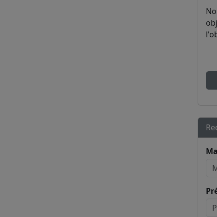
No
obj
l'o
Re
Ma
Pr