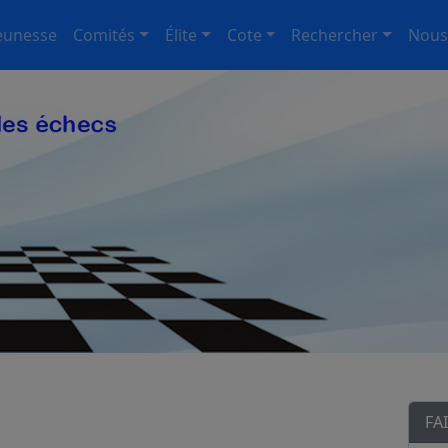
eunesse
Comités
Élite
Cote
Rechercher
Nous
FA