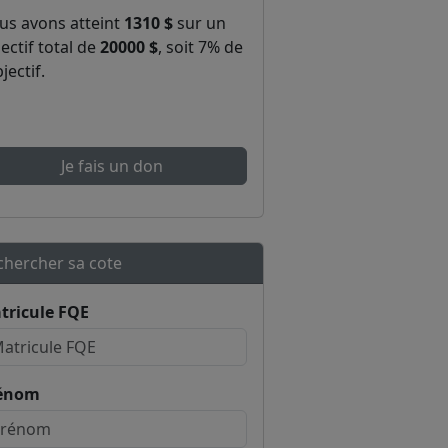
us avons atteint
1310 $
sur un
ectif total de
20000 $
, soit 7% de
bjectif.
Je fais un don
chercher sa cote
tricule FQE
énom