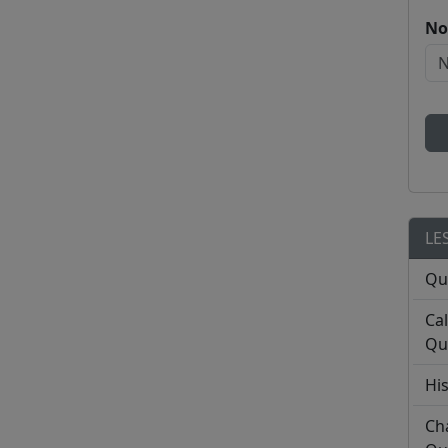
No
LE
Qu
Ca
Qu
His
Ch