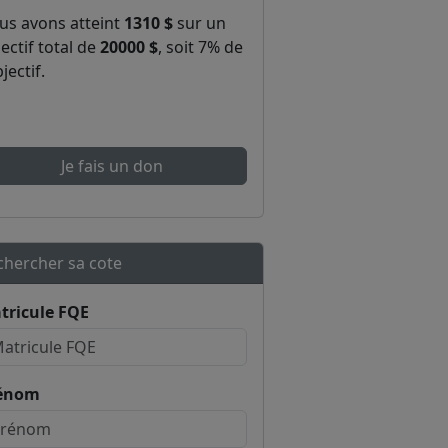
us avons atteint
1310 $
sur un
ectif total de
20000 $
, soit 7% de
bjectif.
Je fais un don
chercher sa cote
tricule FQE
énom