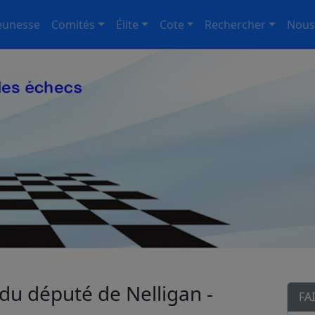
eunesse
Comités
Élite
Cote
Rechercher
Nous
du député de Nelligan -
FA