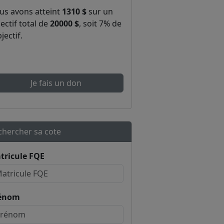
us avons atteint
1310 $
sur un
ectif total de
20000 $
, soit 7% de
bjectif.
Je fais un don
chercher sa cote
tricule FQE
énom