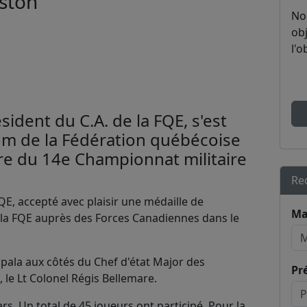
gston
No
obj
l'o
ésident du C.A. de la FQE, s'est
om de la Fédération québécoise
re du 14e Championnat militaire
Re
E, accepté avec plaisir une médaille de
Ma
e la FQE auprès des Forces Canadiennes dans le
opala aux côtés du Chef d'état Major des
Pr
le Lt Colonel Régis Bellemare.
rs. Un total de 45 joueurs ont participé. Pour la