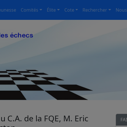
eunesse
Comités
Élite
Cote
Rechercher
Nous
u C.A. de la FQE, M. Eric
FA