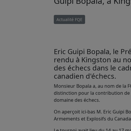
Guipi Bopala, à Kin
Actualité FQE
Eric Guipi Bopala, le Pr
rendu à Kingston au n
des échecs dans le cad
canadien d'échecs.
Monsieur Bopala a, au nom de la FQ
distinction pour la contribution d
domaine des échecs.
On aperçoit ici-bas M. Eric Guipi B
Armements et Explosifs du Canada, 
Le tournoi avait lieu du 14 au 17 ma