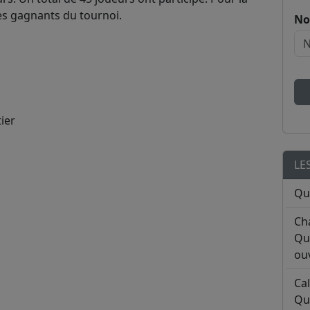
les gagnants du tournoi.
No
tier
LE
Qu
Ch
Qu
ouv
Ca
Qu