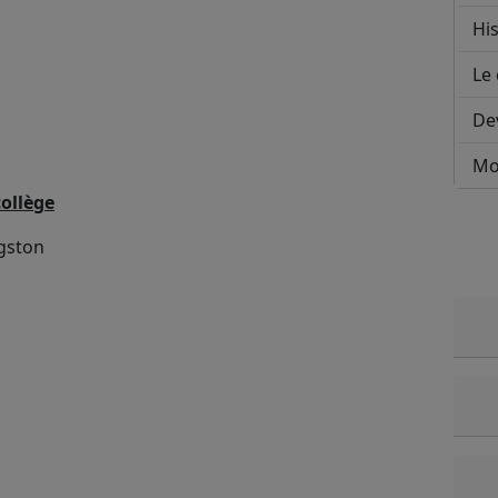
His
Le 
De
Mo
collège
gston