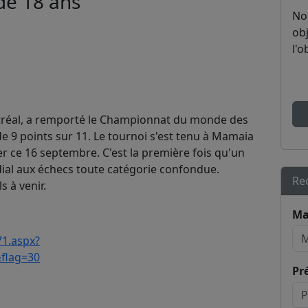
de 18 ans
No
obj
l'o
réal, a remporté le Championnat du monde des
e 9 points sur 11. Le tournoi s'est tenu à Mamaia
r ce 16 septembre. C'est la première fois qu'un
al aux échecs toute catégorie confondue.
Re
s à venir.
Ma
71.aspx?
flag=30
Pr