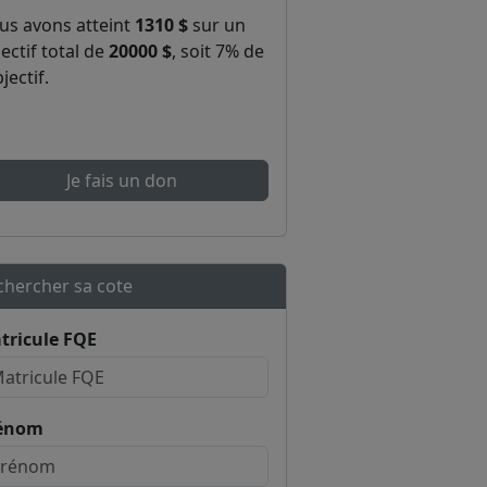
us avons atteint
1310 $
sur un
ectif total de
20000 $
, soit 7% de
bjectif.
Je fais un don
chercher sa cote
tricule FQE
énom