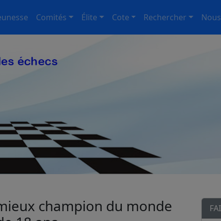
eunesse
Comités
Élite
Cote
Rechercher
Nous
mieux champion du monde
FA