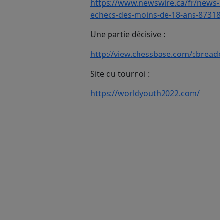
https://www.newswire.ca/fr/news
echecs-des-moins-de-18-ans-8731
Une partie décisive :
http://view.chessbase.com/cbrea
Site du tournoi :
https://worldyouth2022.com/