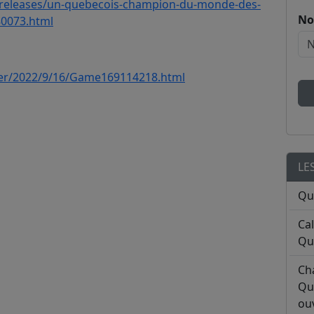
-releases/un-quebecois-champion-du-monde-des-
No
80073.html
der/2022/9/16/Game169114218.html
LE
Qu
Ca
Qu
Ch
Qu
ouv