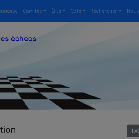
eunesse
Comités
Élite
Cote
Rechercher
Nous
tion
FA