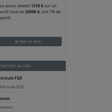
us avons atteint
1310 $
sur un
ectif total de
20000 $
, soit 7% de
bjectif.
Je fais un don
chercher sa cote
tricule FQE
énom