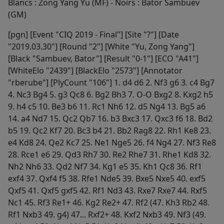
Blancs : Zong Yang Yu (MF) - Noirs : Bator Sambuev
(GM)
[pgn] [Event "CIQ 2019 - Final"] [Site "?"] [Date
"2019.03.30"] [Round "2"] [White "Yu, Zong Yang"]
[Black "Sambuev, Bator"] [Result "0-1"] [ECO "A41"]
[WhiteElo "2439"] [BlackElo "2573"] [Annotator
"rberube"] [PlyCount "106"] 1. d4 d6 2. Nf3 g6 3. c4 Bg7
4. Nc3 Bg4 5. g3 Qc8 6. Bg2 Bh3 7. O-O Bxg2 8. Kxg2 h5
9. h4 c5 10. Be3 b6 11. Rc1 Nh6 12. d5 Ng4 13. Bg5 a6
14. a4 Nd7 15. Qc2 Qb7 16. b3 Bxc3 17. Qxc3 f6 18. Bd2
b5 19. Qc2 Kf7 20. Bc3 b4 21. Bb2 Rag8 22. Rh1 Ke8 23.
e4 Kd8 24. Qe2 Kc7 25. Ne1 Nge5 26. f4 Ng4 27. Nf3 Re8
28. Rce1 e6 29. Qd3 Rh7 30. Re2 Rhe7 31. Rhe1 Kd8 32.
Nh2 Nh6 33. Qd2 Nf7 34. Kg1 e5 35. Kh1 Qc8 36. Rf1
exf4 37. Qxf4 f5 38. Rfe1 Nde5 39. Bxe5 Nxe5 40. exf5
Qxf5 41. Qxf5 gxf5 42. Rf1 Nd3 43. Rxe7 Rxe7 44. Rxf5
Nc1 45. Rf3 Re1+ 46. Kg2 Re2+ 47. Rf2 (47. Kh3 Rb2 48.
Rf1 Nxb3 49. g4) 47... Rxf2+ 48. Kxf2 Nxb3 49. Nf3 (49.