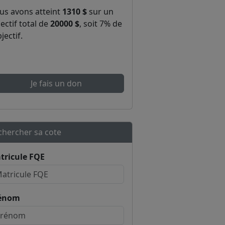
us avons atteint
1310 $
sur un
ectif total de
20000 $
, soit 7% de
bjectif.
Je fais un don
chercher sa cote
tricule FQE
énom