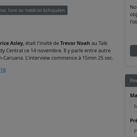
No
ue, livre ou matériel échiquéen
obj
l'o
ice Asley,
était l'invité de
Trevor Noah
au Talk
 Central ce 14 novembre. Il y parle entre autre
Caruana. L'interview commence à 15min 25 sec.
018
Re
Ma
Pr