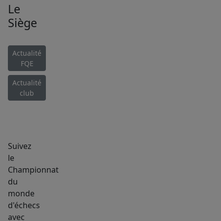
Le
Siège
Actualité
FQE
Actualité
club
Suivez
le
Championnat
du
monde
d'échecs
avec