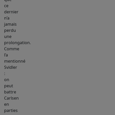
ce
dernier
n’a
jamais
perdu
une
prolongation.
Comme
l’a
mentionné
Svidler
:
on
peut
battre
Carlsen
en
parties