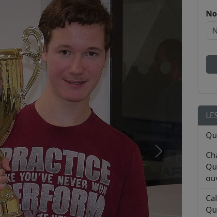
No
LE
Qu
Ch
Qu
ouv
Ca
Qu