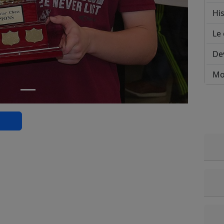
His
Le 
De
Mo