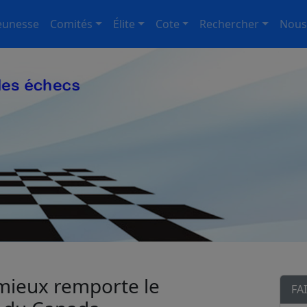
eunesse
Comités
Élite
Cote
Rechercher
Nous
ieux remporte le
FA