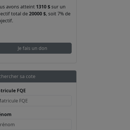
us avons atteint
1310 $
sur un
ectif total de
20000 $
, soit 7% de
bjectif.
Je fais un don
chercher sa cote
tricule FQE
énom