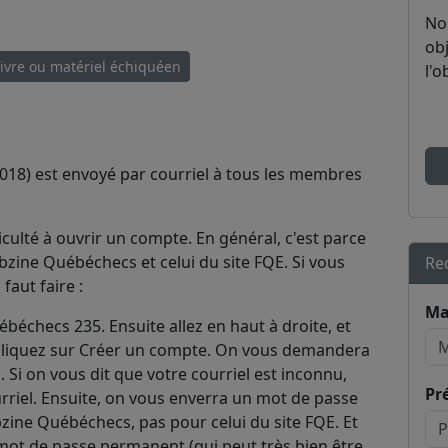
No
obj
livre ou matériel échiquéen
l'o
18) est envoyé par courriel à tous les membres
culté à ouvrir un compte. En général, c'est parce
zine Québéchecs et celui du site FQE. Si vous
Re
 faut faire :
Ma
ébéchecs 235. Ensuite allez en haut à droite, et
 cliquez sur Créer un compte. On vous demandera
 Si on vous dit que votre courriel est inconnu,
Pr
ourriel. Ensuite, on vous enverra un mot de passe
ine Québéchecs, pas pour celui du site FQE. Et
ot de passe permanent (qui peut très bien être