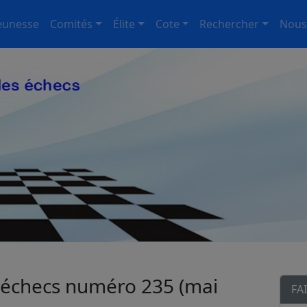
eunesse
Comités
Élite
Cote
Rechercher
Nous
échecs numéro 235 (mai
FA