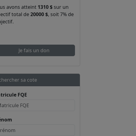
us avons atteint
1310 $
sur un
ectif total de
20000 $
, soit 7% de
bjectif.
Je fais un don
chercher sa cote
tricule FQE
énom