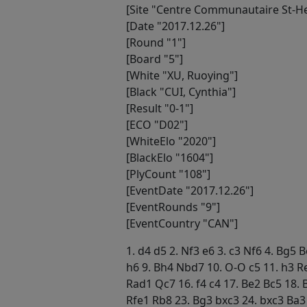
[Site "Centre Communautaire St-He
[Date "2017.12.26"]
[Round "1"]
[Board "5"]
[White "XU, Ruoying"]
[Black "CUI, Cynthia"]
[Result "0-1"]
[ECO "D02"]
[WhiteElo "2020"]
[BlackElo "1604"]
[PlyCount "108"]
[EventDate "2017.12.26"]
[EventRounds "9"]
[EventCountry "CAN"]
1. d4 d5 2. Nf3 e6 3. c3 Nf6 4. Bg5
h6 9. Bh4 Nbd7 10. O-O c5 11. h3 R
Rad1 Qc7 16. f4 c4 17. Be2 Bc5 18. 
Rfe1 Rb8 23. Bg3 bxc3 24. bxc3 Ba3 