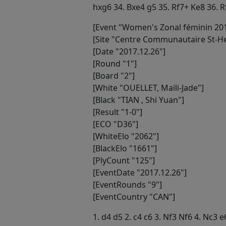
hxg6 34. Bxe4 g5 35. Rf7+ Ke8 36. Rf
[Event "Women's Zonal féminin 201
[Site "Centre Communautaire St-He
[Date "2017.12.26"]
[Round "1"]
[Board "2"]
[White "OUELLET, Maili-Jade"]
[Black "TIAN , Shi Yuan"]
[Result "1-0"]
[ECO "D36"]
[WhiteElo "2062"]
[BlackElo "1661"]
[PlyCount "125"]
[EventDate "2017.12.26"]
[EventRounds "9"]
[EventCountry "CAN"]
1. d4 d5 2. c4 c6 3. Nf3 Nf6 4. Nc3 