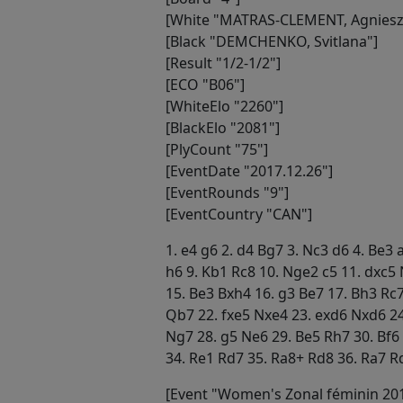
[White "MATRAS-CLEMENT, Agniesz
[Black "DEMCHENKO, Svitlana"]
[Result "1/2-1/2"]
[ECO "B06"]
[WhiteElo "2260"]
[BlackElo "2081"]
[PlyCount "75"]
[EventDate "2017.12.26"]
[EventRounds "9"]
[EventCountry "CAN"]
1. e4 g6 2. d4 Bg7 3. Nc3 d6 4. Be3
h6 9. Kb1 Rc8 10. Nge2 c5 11. dxc5
15. Be3 Bxh4 16. g3 Be7 17. Bh3 Rc
Qb7 22. fxe5 Nxe4 23. exd6 Nxd6 24
Ng7 28. g5 Ne6 29. Be5 Rh7 30. Bf6
34. Re1 Rd7 35. Ra8+ Rd8 36. Ra7 R
[Event "Women's Zonal féminin 201