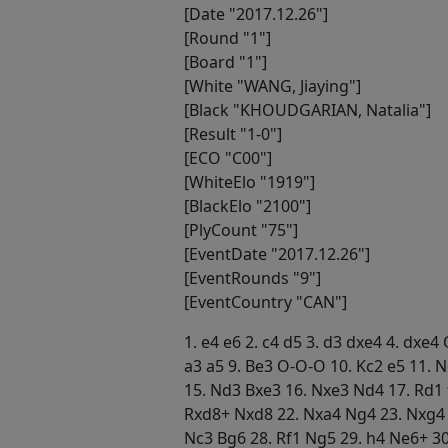
[Date "2017.12.26"]
[Round "1"]
[Board "1"]
[White "WANG, Jiaying"]
[Black "KHOUDGARIAN, Natalia"]
[Result "1-0"]
[ECO "C00"]
[WhiteElo "1919"]
[BlackElo "2100"]
[PlyCount "75"]
[EventDate "2017.12.26"]
[EventRounds "9"]
[EventCountry "CAN"]
1. e4 e6 2. c4 d5 3. d3 dxe4 4. dxe4
a3 a5 9. Be3 O-O-O 10. Kc2 e5 11. 
15. Nd3 Bxe3 16. Nxe3 Nd4 17. Rd1 
Rxd8+ Nxd8 22. Nxa4 Ng4 23. Nxg4 
Nc3 Bg6 28. Rf1 Ng5 29. h4 Ne6+ 30