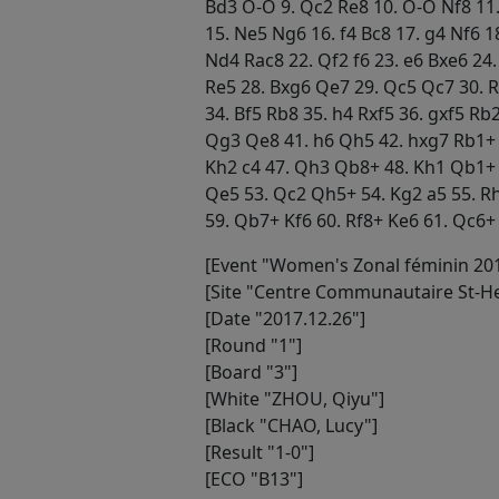
Bd3 O-O 9. Qc2 Re8 10. O-O Nf8 11.
15. Ne5 Ng6 16. f4 Bc8 17. g4 Nf6 
Nd4 Rac8 22. Qf2 f6 23. e6 Bxe6 24.
Re5 28. Bxg6 Qe7 29. Qc5 Qc7 30. R
34. Bf5 Rb8 35. h4 Rxf5 36. gxf5 Rb
Qg3 Qe8 41. h6 Qh5 42. hxg7 Rb1+ 4
Kh2 c4 47. Qh3 Qb8+ 48. Kh1 Qb1+
Qe5 53. Qc2 Qh5+ 54. Kg2 a5 55. Rh
59. Qb7+ Kf6 60. Rf8+ Ke6 61. Qc6+
[Event "Women's Zonal féminin 201
[Site "Centre Communautaire St-He
[Date "2017.12.26"]
[Round "1"]
[Board "3"]
[White "ZHOU, Qiyu"]
[Black "CHAO, Lucy"]
[Result "1-0"]
[ECO "B13"]