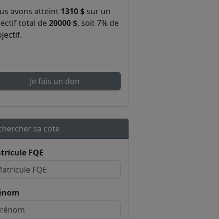
us avons atteint
1310 $
sur un
ectif total de
20000 $
, soit 7% de
bjectif.
Je fais un don
chercher sa cote
tricule FQE
énom