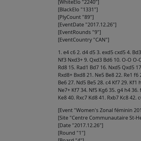
[WhiteElo "2240"]
[BlackElo "1331"]
[PlyCount "89"]
[EventDate "2017.12.26"]
[EventRounds "9"]
[EventCountry "CAN"]
1. e4 c6 2. d4 d5 3. exd5 cxd5 4. Bd
Nf3 Nxd3+ 9. Qxd3 Bd6 10. O-O O-O
Rd8 15. Rad1 Bd7 16. Nxd5 Qxd5 17
Rxd8+ Bxd8 21. Ne5 Be8 22. Re1 f6 2
Be6 27. Nd5 Be5 28. c4 Kf7 29. Kf1 
Ne7+ Kf7 34. Nf5 Kg6 35. g4 h4 36. 
Ke8 40. Rxc7 Kd8 41. Rxb7 Kc8 42. 
[Event "Women's Zonal féminin 201
[Site "Centre Communautaire St-He
[Date "2017.12.26"]
[Round "1"]
[Board "4"]