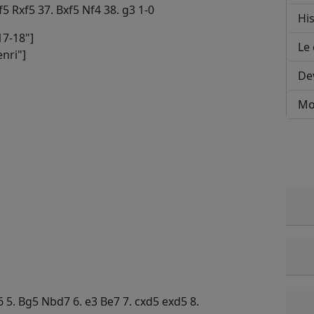
5 Rxf5 37. Bxf5 Nf4 38. g3 1-0
His
7-18"]
Le 
nri"]
De
Mo
e6 5. Bg5 Nbd7 6. e3 Be7 7. cxd5 exd5 8.