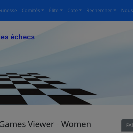
eunesse
Comités
Élite
Cote
Rechercher
Nous
 - Games Viewer - Women
FA