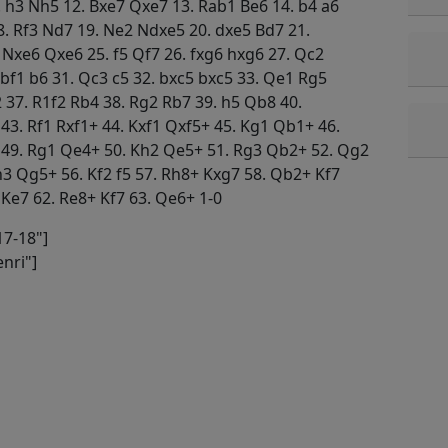
 h3 Nh5 12. Bxe7 Qxe7 13. Rab1 Be6 14. b4 a6
18. Rf3 Nd7 19. Ne2 Ndxe5 20. dxe5 Bd7 21.
 Nxe6 Qxe6 25. f5 Qf7 26. fxg6 hxg6 27. Qc2
bf1 b6 31. Qc3 c5 32. bxc5 bxc5 33. Qe1 Rg5
2 37. R1f2 Rb4 38. Rg2 Rb7 39. h5 Qb8 40.
3. Rf1 Rxf1+ 44. Kxf1 Qxf5+ 45. Kg1 Qb1+ 46.
 49. Rg1 Qe4+ 50. Kh2 Qe5+ 51. Rg3 Qb2+ 52. Qg2
3 Qg5+ 56. Kf2 f5 57. Rh8+ Kxg7 58. Qb2+ Kf7
 Ke7 62. Re8+ Kf7 63. Qe6+ 1-0
7-18"]
nri"]