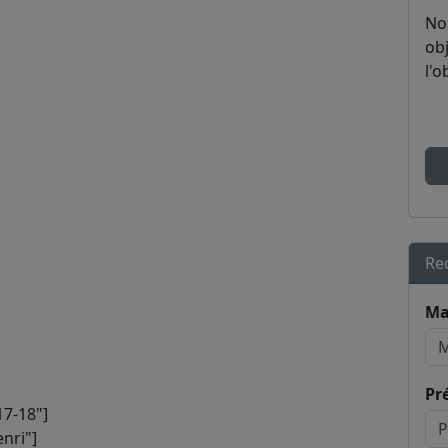
No
obj
l'o
Re
Ma
Pr
7-18"]
nri"]