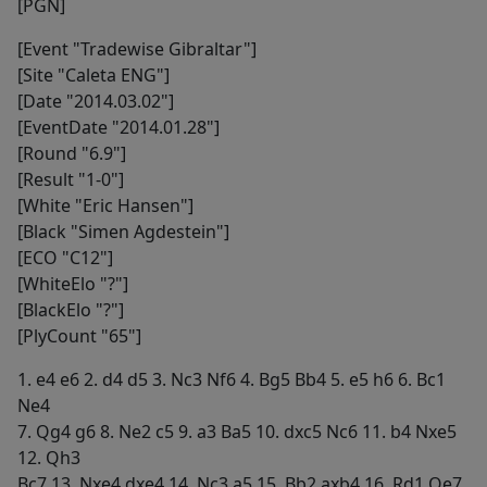
[PGN]
[Event "Tradewise Gibraltar"]
[Site "Caleta ENG"]
[Date "2014.03.02"]
[EventDate "2014.01.28"]
[Round "6.9"]
[Result "1-0"]
[White "Eric Hansen"]
[Black "Simen Agdestein"]
[ECO "C12"]
[WhiteElo "?"]
[BlackElo "?"]
[PlyCount "65"]
1. e4 e6 2. d4 d5 3. Nc3 Nf6 4. Bg5 Bb4 5. e5 h6 6. Bc1
Ne4
7. Qg4 g6 8. Ne2 c5 9. a3 Ba5 10. dxc5 Nc6 11. b4 Nxe5
12. Qh3
Bc7 13. Nxe4 dxe4 14. Nc3 a5 15. Bb2 axb4 16. Rd1 Qe7