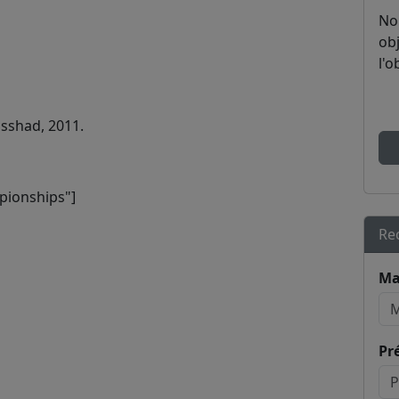
No
obj
l'o
sshad, 2011.
pionships"]
Re
Ma
Pr