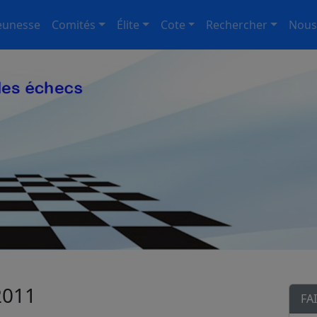
eunesse
Comités
Élite
Cote
Rechercher
Nous
2011
FA