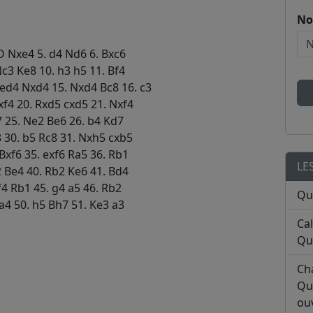
No
-O Nxe4 5. d4 Nd6 6. Bxc6
c3 Ke8 10. h3 h5 11. Bf4
ed4 Nxd4 15. Nxd4 Bc8 16. c3
xf4 20. Rxd5 cxd5 21. Nxf4
7 25. Ne2 Be6 26. b4 Kd7
8 30. b5 Rc8 31. Nxh5 cxb5
Bxf6 35. exf6 Ra5 36. Rb1
LE
2 Be4 40. Rb2 Ke6 41. Bd4
f4 Rb1 45. g4 a5 46. Rb2
Qu
a4 50. h5 Bh7 51. Ke3 a3
Ca
Qu
Ch
Qu
ouv