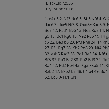
[BlackElo "2536"]
[PlyCount "103"]
1. e4 e5 2. Nf3 Nc6 3. Bb5 Nf6 4. O
dxc6 7. dxe5 Nf5 8. Qxd8+ Kxd8 9. N
Be7 12. Rad1 Be6 13. Ne2 Rd8 14. N
g5 17. Bc1 Rg8 18. Ne2 Rd5 19. f4 g
c6 22. Be3 b6 23. Rf3 Rh8 24. a4 Rh
27. Rf1 Rg7 28. Kh2 Rg8 29. Nf4 Rh
32. axb5 Rxc3 33. Bg1 Ra3 34. Nf6+ 
Bf5 37. Rb3 Bc2 38. Rb2 Bd3 39. Rd
Ra4 42. Rd2 Rb4 43. Kg3 Rxb5 44. K
Rxb2 47. Bxb2 b5 48. h4 b4 49. Bd4 
52. Bc5 0-1 [/PGN]