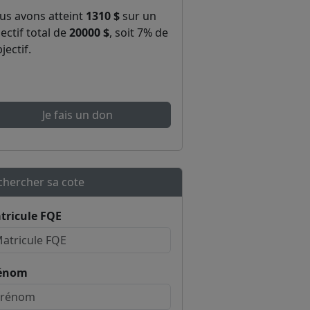
us avons atteint
1310 $
sur un
ectif total de
20000 $
, soit 7% de
bjectif.
Je fais un don
chercher sa cote
tricule FQE
énom