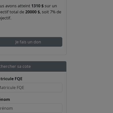
us avons atteint
1310 $
sur un
ectif total de
20000 $
, soit 7% de
bjectif.
Je fais un don
chercher sa cote
tricule FQE
énom