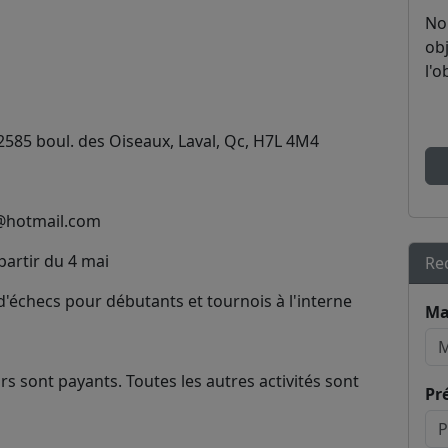
No
obj
l'o
2585 boul. des Oiseaux, Laval, Qc, H7L 4M4
@hotmail.com
partir du 4 mai
Re
d'échecs pour débutants et tournois à l'interne
Ma
urs sont payants. Toutes les autres activités sont
Pr