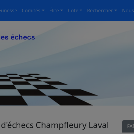
eunesse
Comités
Élite
Cote
Rechercher
Nous
 d'échecs Champfleury Laval
FA