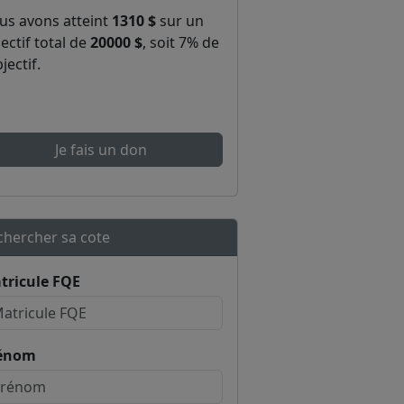
us avons atteint
1310 $
sur un
ectif total de
20000 $
, soit 7% de
bjectif.
Je fais un don
chercher sa cote
tricule FQE
énom