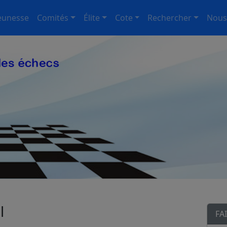
eunesse
Comités
Élite
Cote
Rechercher
Nous
l
FA