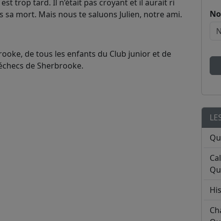
 trop tard. Il n’était pas croyant et il aurait ri
No
 sa mort. Mais nous te saluons Julien, notre ami.
oke, de tous les enfants du Club junior et de
'échecs de Sherbrooke.
LE
Qu
Ca
Qu
His
Ch