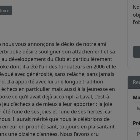
No
toire
obj
l'o
ue nous vous annonçons le décès de notre ami
Sherbrooke désire souligner son attachement et sa
ué au développement du Club et particulièrement
ke dont il a été l’un des fondateurs en 2006 et le
t dévoué avec générosité, sans relâche, sans jamais
. Il a apporté avec lui une longue tradition
Re
échecs en particulier mais aussi à la jeunesse en
oke ce qu’il avait déjà accompli à Laval, c’est-à-
Ma
jeu d’échecs a de mieux à leur apporter : la joie
été l’une de ses joies et l’une de ses fiertés, car
e nous. Il aurait mérité que nous le célébrions de
Pr
en erreur en prophétisant, toujours en plaisantant
ans une dizaine d’années. Nous l’avons cru