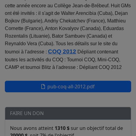
cette année encore au Collège Jean-de-Brébeuf. Huit GMs
ont été invités : il s'agit de Walter Arencibia (Cuba), Dejan
Bojkov (Bulgarie), Andriy Chekatchev (France), Matthieu
Cornette (France), Anton Kovalyov (Canada), Eduardas
Rozentalis (Lituanie), Bator Sambuev (Canada) et
Reynaldo Vera (Cuba). Tous les détails sur le site du
COQ 2012
tournoi à l'adresse :
Dépliant contenant
toutes les activités du COQ : Tournoi COQ, Mini-COQ,
CAMP et tournoi Blitz à l'adresse : Dépliant COQ 2012
pub-coq-all-2012.pdf
FAIRE UN DON
Nous avons atteint
1310 $
sur un objectif total de
20000 $
, soit 7% de l'objectif.