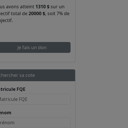
us avons atteint
1310 $
sur un
ectif total de
20000 $
, soit 7% de
bjectif.
Je fais un don
chercher sa cote
tricule FQE
énom