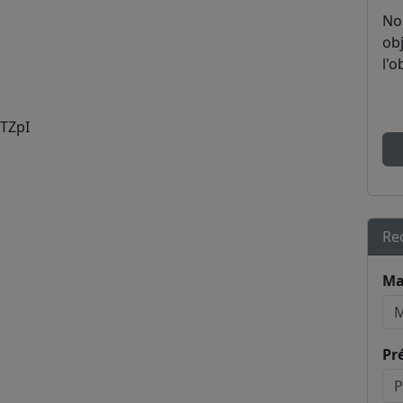
No
obj
l'o
TZpI
Re
Ma
Pr