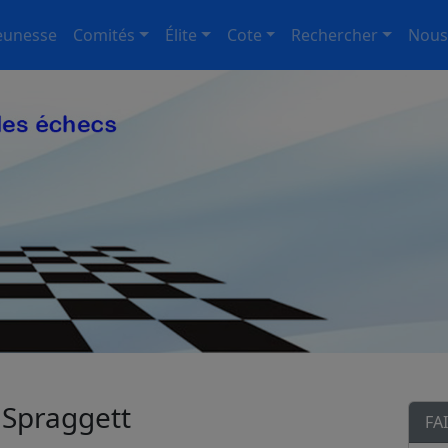
eunesse
Comités
Élite
Cote
Rechercher
Nous
 Spraggett
FA