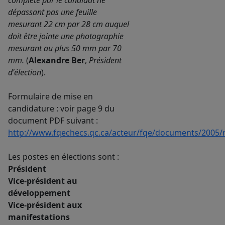
complété par le candidat ne
dépassant pas une feuille
mesurant 22 cm par 28 cm auquel
doit être jointe une photographie
mesurant au plus 50 mm par 70
mm.
(
Alexandre Ber
,
Président
d'élection
).
Formulaire de mise en
candidature : voir page 9 du
document PDF suivant :
http://www.fqechecs.qc.ca/acteur/fqe/documents/2005/r
Les postes en élections sont :
Président
Vice-président au
développement
Vice-président aux
manifestations