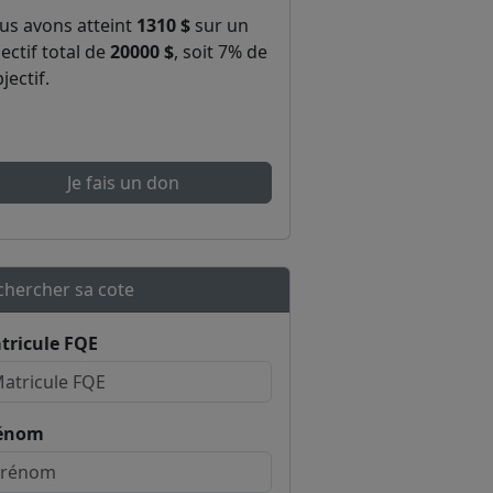
us avons atteint
1310 $
sur un
ectif total de
20000 $
, soit 7% de
bjectif.
Je fais un don
chercher sa cote
tricule FQE
énom