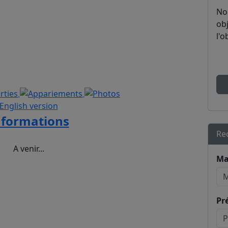
No
obj
l'o
English version
nformations
Re
A venir...
Ma
Pr