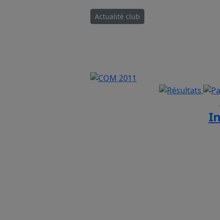
Actualité club
I