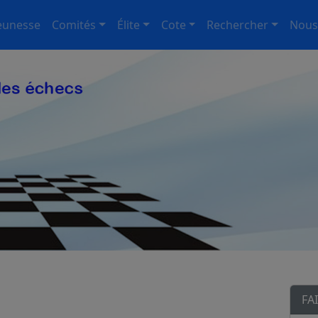
eunesse
Comités
Élite
Cote
Rechercher
Nous
FA