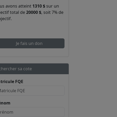
us avons atteint
1310 $
sur un
ectif total de
20000 $
, soit 7% de
bjectif.
Je fais un don
chercher sa cote
tricule FQE
énom