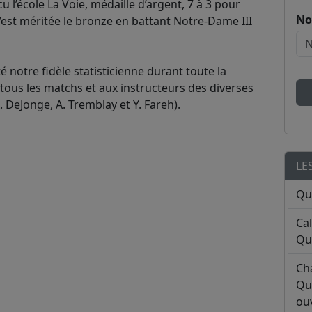
cu l’école La Voie, médaille d’argent, 7 à 3 pour
No
 s’est méritée le bronze en battant Notre-Dame III
é notre fidèle statisticienne durant toute la
 tous les matchs et aux instructeurs des diverses
A. DeJonge, A. Tremblay et Y. Fareh).
LE
Qu
Ca
Qu
Ch
Qu
ouv