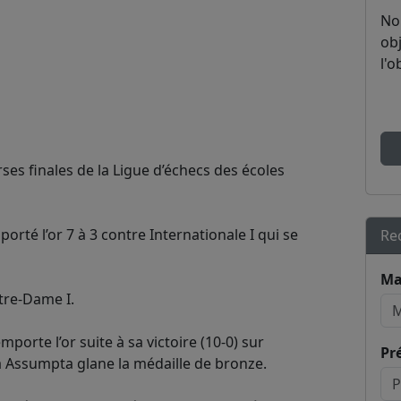
No
obj
l'o
rses finales de la Ligue d’échecs des écoles
orté l’or 7 à 3 contre Internationale I qui se
Re
Ma
tre-Dame I.
porte l’or suite à sa victoire (10-0) sur
Pr
na Assumpta glane la médaille de bronze.