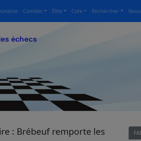
eunesse
Comités
Élite
Cote
Rechercher
Nous
ire : Brébeuf remporte les
FA